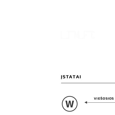
LIETUV
IR ETN
PAGRINDINIS
APIE
RENGI
ĮSTATAI
VIEŠOSIOS