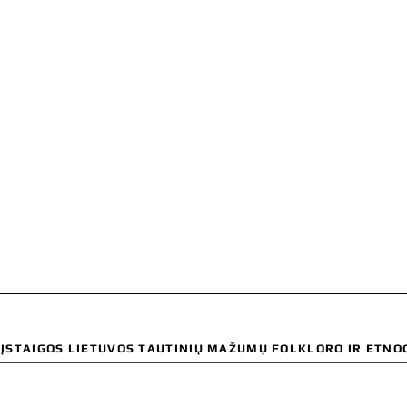
OS TAUTINIŲ MAŽUMŲ FOLKLORO
OGRAFIJOS CENTRAS
NIAI
WORLD MUSIC
VEIKLA
GALERIJA
KONTAKTAI
 ĮSTAIGOS LIETUVOS TAUTINIŲ MAŽUMŲ FOLKLORO IR ETNO