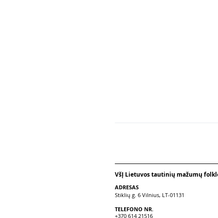
VšĮ Lietuvos tautinių mažumų folklo
ADRESAS
Stiklių g. 6 Vilnius, LT-01131
TELEFONO NR.
+370 614 21516