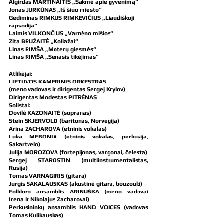
Algirdas MARTINAITIS „Sakmė apie gyvenimą“
Jonas JURKŪNAS „Iš šiuo miesto“
Gediminas RIMKUS RIMKEVIČIUS „Liaudiškoji 
rapsodija“
Laimis VILKONČIUS „Varnėno mišios“
Zita BRUŽAITĖ „Koliažai“
Linas RIMŠA „Moterų giesmės“
Linas RIMŠA „Senasis tikėjimas“ 
Atlikėjai:
LIETUVOS KAMERINIS ORKESTRAS
(meno vadovas ir dirigentas Sergej Krylov)
Dirigentas Modestas PITRĖNAS
Solistai:
Dovilė KAZONAITĖ (sopranas) 
Stein SKJERVOLD (baritonas, Norvegija)
Arina ZACHAROVA (etninis vokalas)
Luka MEBONIA (etninis vokalas, perkusija, 
Sakartvelo)
Julija MOROZOVA (fortepijonas, vargonai, čelesta)
Sergej STAROSTIN (multiinstrumentalistas, 
Rusija)
Tomas VARNAGIRIS (gitara)
Jurgis SAKALAUSKAS (akustinė gitara, bouzouki)
Folkloro ansamblis ARINUŠKA (meno vadovai 
Irena ir Nikolajus Zacharovai)
Perkusininkų ansamblis HAND VOICES (vadovas 
Tomas Kulikauskas)