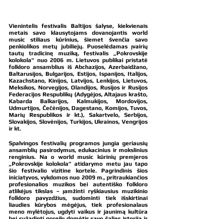
Vienintelis festivalis Baltijos šalyse, kiekvienais 
metais savo klausytojams dovanojantis world 
music stiliaus kūrinius, šiemet švenčia savo 
penkiolikos metų jubiliejų. Puoselėdamas įvairių 
tautų tradicinę muziką, festivalis „Pokrovskije 
kolokola“ nuo 2006 m. Lietuvos publikai pristatė 
folkloro ansamblius iš Abchazijos, Azerbaidžano, 
Baltarusijos, Bulgarijos, Estijos, Ispanijos, Italijos, 
Kazachstano, Kinijos, Latvijos, Lenkijos, Lietuvos, 
Meksikos, Norvegijos, Olandijos, Rusijos ir Rusijos 
Federacijos Respublikų (Adygėjos, Altajaus krašto, 
Kabarda Balkarijos, Kalmukijos, Mordovijos, 
Udmurtijos, Čečėnijos, Dagestano, Komijos, Tuvos, 
Marių Respublikos ir kt.), Sakartvelo, Serbijos, 
Slovakijos, Slovėnijos, Turkijos, Ukrainos, Vengrijos 
ir kt.
Spalvingos festivalių programos jungia geriausių 
ansamblių pasirodymus, edukacinius ir mokslinius 
renginius. Na o world music kūrinių premjeros 
„Pokrovskije kolokola“ atidarymo metu jau tapo 
šio festivalio vizitine kortele. Pagrindinis šios 
iniciatyvos, vykdomos nuo 2009 m., pritraukiančios 
profesionalios muzikos bei autentiško folkloro 
atlikėjus tikslas – įamžinti ryškiausius muzikinio 
folkloro pavyzdžius, sudominti tiek išskirtinai 
liaudies kūrybos mėgėjus, tiek profesionalaus 
meno mylėtojus, ugdyti vaikus ir jaunimą kultūra 
bei sužadinti poreikį domėtis savo šalies istorija ir 