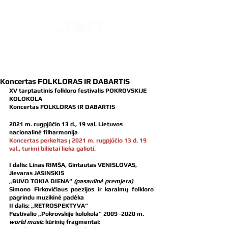
LIETUVOS TAUTINIŲ MAŽUMŲ FOLKLORO
IR ETNOGRAFIJOS CENTRAS
Koncertas FOLKLORAS IR DABARTIS
XV tarptautinis folkloro festivalis POKROVSKIJE 
KOLOKOLA
Koncertas FOLKLORAS IR DABARTIS
2021 m. rugpjūčio 13 d., 19 val. Lietuvos 
nacionalinė filharmonija
Koncertas perkeltas į 2021 m. rugpjūčio 13 d. 19 
val., turimi bilietai lieka galioti.
I dalis: Linas RIMŠA, Gintautas VENISLOVAS, 
Jievaras JASINSKIS
„BUVO TOKIA DIENA“
(pasaulinė premjera)
Simono Firkovičiaus poezijos ir karaimų folkloro 
pagrindu muzikinė padėka
II dalis: „RETROSPEKTYVA“
Festivalio „Pokrovskije kolokola“ 2009–2020 m. 
world music
 kūrinių fragmentai: