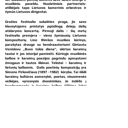
muzikiniu paveldu. Nuolatiniais partneriais-
atlikėjais tapo Lietuvos kamerinis orkestras ir 
žymūs Lietuvos dirigentai.
Gražios festivalio sukakties proga, jis savo 
klausytojams pristatys įspūdingą dviejų dalių 
atidarymo koncertą. Pirmoji dalis - šių metų 
festivalio premjera - vieno žymiausių Lietuvos 
kompozitorių Lino Rimšos muzikos kūrinys, 
parašytas drauge su bendraautoriumi Gintautu 
Venislovu „Buvo tokia diena“, skirtas karaimų 
tautai ir jos istorijai paminėti. Kūrinyje muzikinės 
kalbos ir karaimų poezijos pagrindu apmąstomi 
žmogaus ir tautos likimai. Tekstai – karaimų ir 
lietuvių kalbomis.  Dalis poetinių kompozicijų yra 
Simono Firkovičiaus (1897 -1982)  kūryba. Tai iškili 
karaimų kultūros asmenybė, poetas, visuomenės 
veikėjas, vyresnysis dvasininkas. Jo indėlis į 
bendruomenės ir karaimų kalbos išlikimą labai 
sudėtingomis XX amžiaus sąlygomis yra labai 
svarus. Reikšmingas tiek vadybinis, tiek ir kūrybinis 
S.Firkovičiaus talentas. Jo gausi kūryba svarbi kaip 
kalbos paminklas ir kaip turtingas  bendruomenės 
gyvenimo ypatybių, moralės, papročių šaltinis. 
Antroji koncerto dalis - „Retrospektyva“ – tarsi 
visų, nuo 2009 iki 2019 m. specialiai šiam 
festivaliui parašytų world music stiliaus kūrinių 